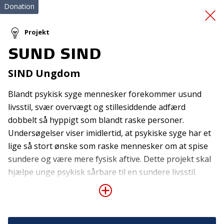
Donation
Projekt
SUND SIND
Supervision
SIND Ungdom
incestterapeut
Blandt psykisk syge mennesker forekommer usund
livsstil, svær overvægt og stillesiddende adfærd
dobbelt så hyppigt som blandt raske personer.
Undersøgelser viser imidlertid, at psykiske syge har et
lige så stort ønske som raske mennesker om at spise
sundere og være mere fysisk aftive. Dette projekt skal
hjælpe unge psykisk sårbare til en sundere livsstil.
Tilmeld nyhedsbrev
SIND Ungdoms klubber tilbyder allerede fælles indkøb
De seneste nyheder om TrygFondens og TryghedsGruppens
og tilberedning af aftensmad, men fokuset på sund
aktiviteter direkte i din indbakke.
kost skal intensiveres og suppleres med bl.a. tilbud om
motion. Foredrag om mad og fysisk aktivitet,