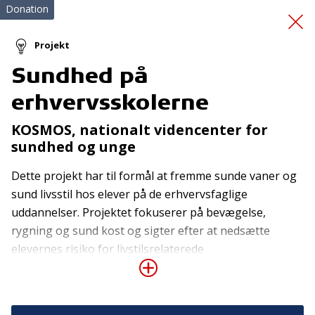
Donation
Projekt
Sundhed på
Redningsveste
erhvervsskolerne
KOSMOS, nationalt videncenter for
sundhed og unge
Dette projekt har til formål at fremme sunde vaner og
sund livsstil hos elever på de erhvervsfaglige
uddannelser. Projektet fokuserer på bevægelse,
Tilmeld nyhedsbrev
rygning og sund kost og sigter efter at nedsætte
De seneste nyheder om TrygFondens og TryghedsGruppens
elevernes risiko for livstilsrelaterede
aktiviteter direkte i din indbakke.
sundhedsproblematikker såsom diabetes og
hjertekarsygdomme. Flere erhvervsskoler arbejder
Tilmeld
allerede med bevægelse og sundhed, men både ledelse