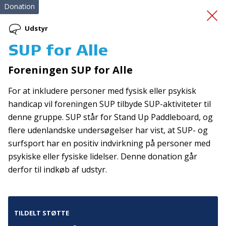
Donation
Udstyr
SUP for Alle
Dans for
Foreningen SUP for Alle
parkinsonfamilier
For at inkludere personer med fysisk eller psykisk
handicap vil foreningen SUP tilbyde SUP-aktiviteter til
denne gruppe. SUP står for Stand Up Paddleboard, og
flere udenlandske undersøgelser har vist, at SUP- og
surfsport har en positiv indvirkning på personer med
psykiske eller fysiske lidelser. Denne donation går
derfor til indkøb af udstyr.
Tilmeld nyhedsbrev
De seneste nyheder om TrygFondens og TryghedsGruppens
aktiviteter direkte i din indbakke.
TILDELT STØTTE