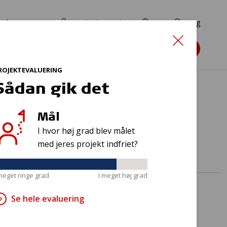
d for ansøgere
TryghedsPortalen
EN
Søg
Søg støtte
ROJEKTEVALUERING
Sådan gik det
Mål
ess?
I hvor høj grad blev målet
med jeres projekt indfriet?
 meget ringe grad
I meget høj grad
Se hele evaluering