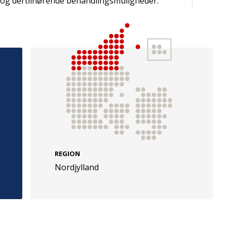
 og dertilhørende behandlingsmuligheder.
e
Følg os
evej 49
TryghedsGruppen
Facebook
LinkedIn
l
TrygFonden
REGION
Nordjylland
Facebook
LinkedIn