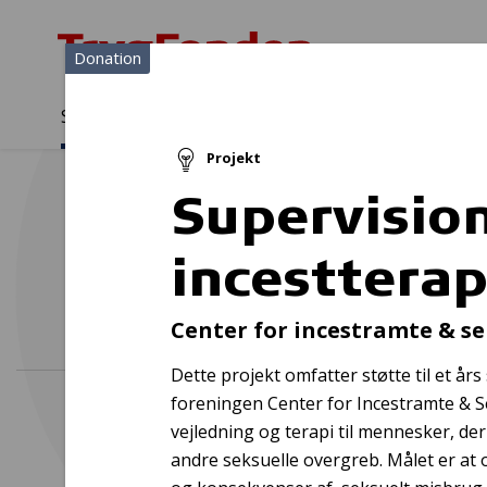
Donation
Sådan støtter vi
Medlemmer
Viden
Projekt
Sådan støtter vi
Forside
...
Projekter og donationer
Supervision incestterapeu
Supervisio
incesttera
Får
Center for incestramte & s
Dette projekt omfatter støtte til et års 
foreningen Center for Incestramte & S
vejledning og terapi til mennesker, der
andre seksuelle overgreb. Målet er at