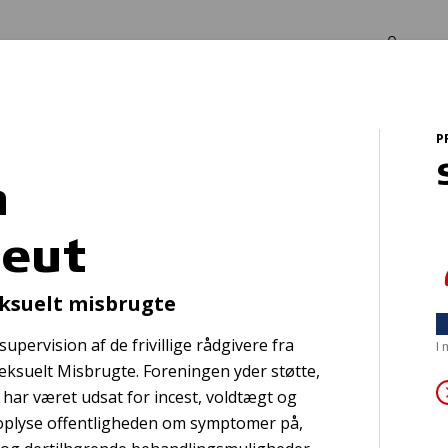
Log in
Om os
P
t
n
peut
 Hjerteløbere str
eksuelt misbrugte
supervision af de frivillige rådgivere fra
I
eksuelt Misbrugte. Foreningen yder støtte,
 har været udsat for incest, voldtægt og
 oplyse offentligheden om symptomer på,