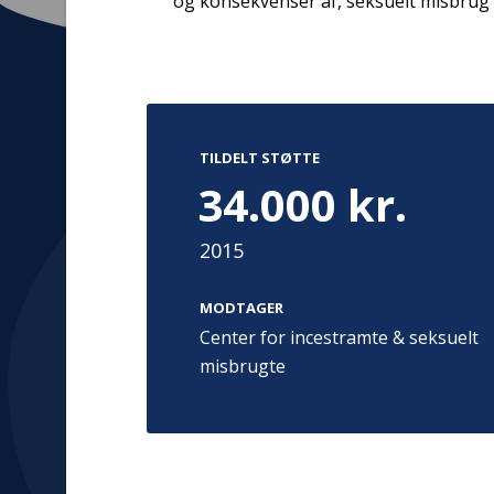
og konsekvenser af, seksuelt misbrug
Kontakt
Adress
TILDELT STØTTE
Hummeltoft
34.000 kr.
TrygFonden
2830 Virum
T:
45 26 08 00
Denmark
info@trygfonden.dk
2015
Vis vej herti
TryghedsGruppen
MODTAGER
T:
45 26 08 26
Center for incestramte & seksuelt
info@tryghedsgruppen.dk
misbrugte
Fakturering
Kontakt os