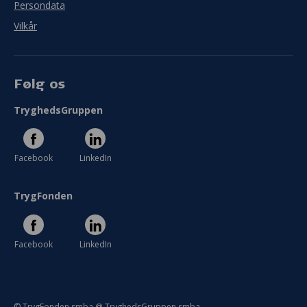
Persondata
Vilkår
Følg os
TryghedsGruppen
Facebook
LinkedIn
TrygFonden
Facebook
LinkedIn
© TrygFonden smba @ TryghedsGruppen smba.