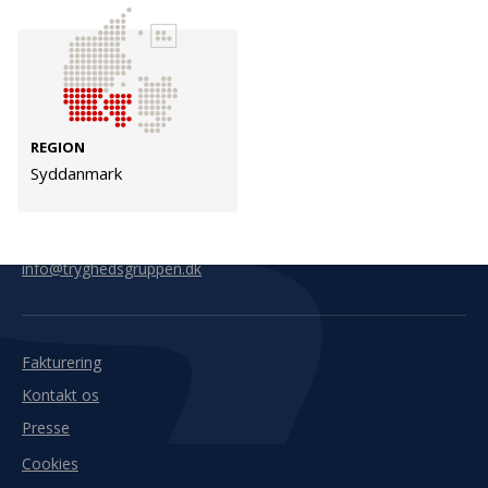
Kontakt
Adresse
Hummeltoftevej 49
TrygFonden
2830 Virum
T:
45 26 08 00
REGION
Denmark
info@trygfonden.dk
Syddanmark
Vis vej hertil
TryghedsGruppen
T:
45 26 08 26
info@tryghedsgruppen.dk
Fakturering
Kontakt os
Presse
Cookies