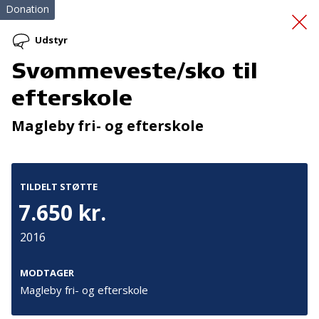
Donation
Udstyr
Svømmeveste/sko til
Massagestol til PAM
efterskole
Magleby fri- og efterskole
TILDELT STØTTE
7.650 kr.
Tilmeld nyhedsbrev
2016
De seneste nyheder om TrygFondens og TryghedsGruppens
aktiviteter direkte i din indbakke.
MODTAGER
Magleby fri- og efterskole
Tilmeld