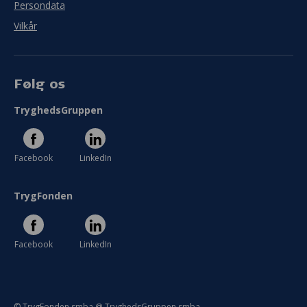
Persondata
Vilkår
Følg os
TryghedsGruppen
Facebook
LinkedIn
TrygFonden
Facebook
LinkedIn
© TrygFonden smba @ TryghedsGruppen smba.