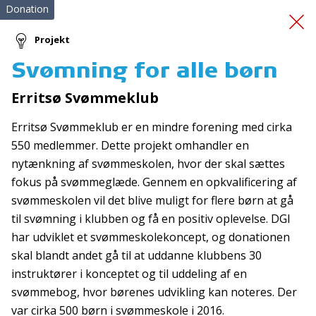
Donation
Projekt
Svømning for alle børn
Gadekøkken med vision
Erritsø Svømmeklub
for byen
Erritsø Svømmeklub er en mindre forening med cirka
550 medlemmer. Dette projekt omhandler en
nytænkning af svømmeskolen, hvor der skal sættes
fokus på svømmeglæde. Gennem en opkvalificering af
svømmeskolen vil det blive muligt for flere børn at gå
til svømning i klubben og få en positiv oplevelse. DGI
har udviklet et svømmeskolekoncept, og donationen
Tilmeld nyhedsbrev
skal blandt andet gå til at uddanne klubbens 30
De seneste nyheder om TrygFondens og TryghedsGruppens
instruktører i konceptet og til uddeling af en
aktiviteter direkte i din indbakke.
svømmebog, hvor børenes udvikling kan noteres. Der
var cirka 500 børn i svømmeskole i 2016.