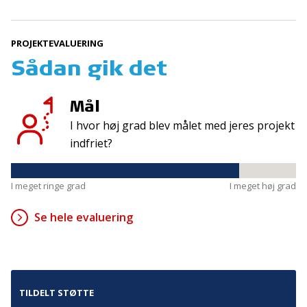
Tilmeld
PROJEKTEVALUERING
Sådan gik det
Kontakt
Adresse
Hummeltoftevej 49
TrygFonden
Mål
2830 Virum
T:
45 26 08 00
Denmark
I hvor høj grad blev målet med jeres projekt
info@trygfonden.dk
Vis vej hertil
indfriet?
TryghedsGruppen
T:
45 26 08 26
I meget ringe grad
I meget høj grad
info@tryghedsgruppen.dk
Se hele evaluering
Fakturering
Kontakt os
TILDELT STØTTE
Presse