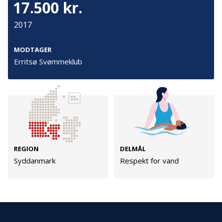
17.500 kr.
Cookies
Persondata
2017
Vilkår
MODTAGER
Erritsø Svømmeklub
Følg os
TryghedsGruppen
Facebook
LinkedIn
REGION
DELMÅL
Syddanmark
Respekt for vand
TrygFonden
Facebook
LinkedIn