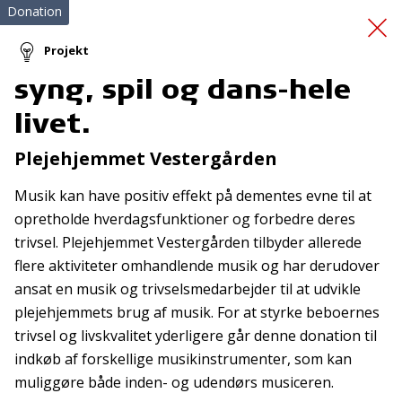
Donation
Projekt
syng, spil og dans-hele
Minidiamanten: styr
livet.
vreden
Plejehjemmet Vestergården
Musik kan have positiv effekt på dementes evne til at
opretholde hverdagsfunktioner og forbedre deres
trivsel. Plejehjemmet Vestergården tilbyder allerede
flere aktiviteter omhandlende musik og har derudover
ansat en musik og trivselsmedarbejder til at udvikle
Tilmeld nyhedsbrev
plejehjemmets brug af musik. For at styrke beboernes
trivsel og livskvalitet yderligere går denne donation til
De seneste nyheder om TrygFondens og TryghedsGruppens
indkøb af forskellige musikinstrumenter, som kan
aktiviteter direkte i din indbakke.
muliggøre både inden- og udendørs musiceren.