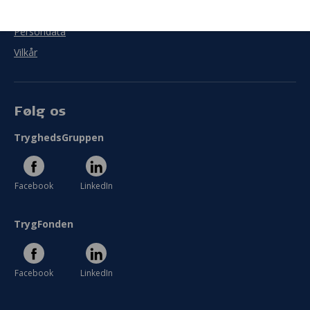
Cookies
Persondata
Vilkår
Følg os
TryghedsGruppen
Facebook
LinkedIn
TrygFonden
Facebook
LinkedIn