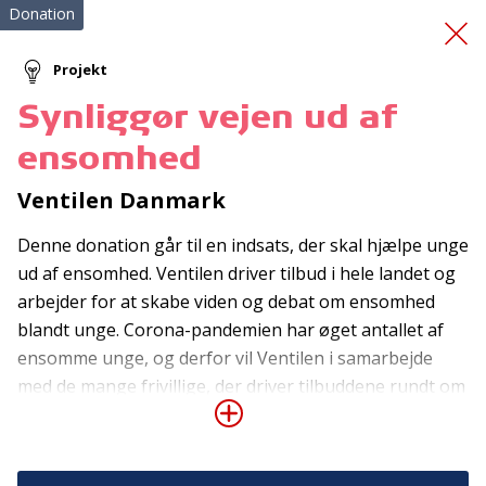
Donation
Projekt
Synliggør vejen ud af
"ALLE KAN BLIVE TIL
ensomhed
NOGET"
Ventilen Danmark
Denne donation går til en indsats, der skal hjælpe unge
ud af ensomhed. Ventilen driver tilbud i hele landet og
arbejder for at skabe viden og debat om ensomhed
blandt unge. Corona-pandemien har øget antallet af
ensomme unge, og derfor vil Ventilen i samarbejde
Tilmeld nyhedsbrev
med de mange frivillige, der driver tilbuddene rundt om
i landet, skabe større kendskab til Ventilen blandt de
De seneste nyheder om TrygFondens og TryghedsGruppens
aktiviteter direkte i din indbakke.
fagfolk, foreninger og institutioner, der potentielt kan
henvise unge til Ventilen. Donationen går bl.a. til at