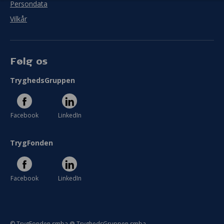
Persondata
I meget ringe grad
I meget høj grad
Vilkår
Se hele evaluering
Følg os
TryghedsGruppen
Facebook
LinkedIn
TrygFonden
Facebook
LinkedIn
© TrygFonden smba @ TryghedsGruppen smba.