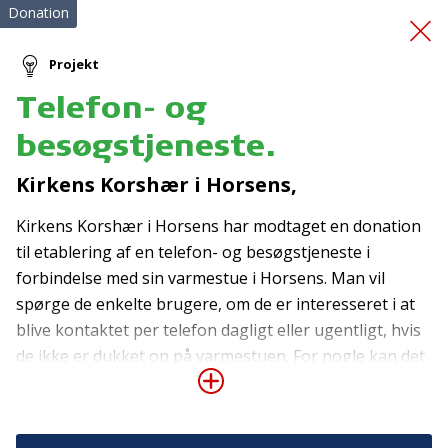
Donation
Projekt
Telefon- og
Førstehjælpskursus
besøgstjeneste.
Kirkens Korshær i Horsens,
Kirkens Korshær i Horsens har modtaget en donation
til etablering af en telefon- og besøgstjeneste i
forbindelse med sin varmestue i Horsens. Man vil
spørge de enkelte brugere, om de er interesseret i at
Tilmeld nyhedsbrev
blive kontaktet per telefon dagligt eller ugentligt, hvis
De seneste nyheder om TrygFondens og TryghedsGruppens
de ikke er dukket op på varmestuen. For nogle kan det
aktiviteter direkte i din indbakke.
være et tryghedsopkald og for andre kan det være en
påmindelse om fx at tage medicin, råd og støtte i
Tilmeld
forhold til bolig, læge eller afvænning. Formålet med