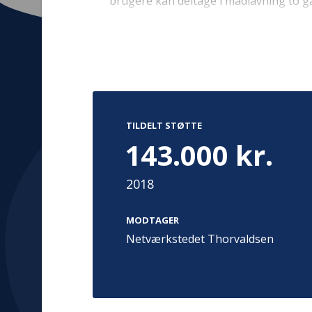
brugere kan deltage i madlavning to g
fællesspisningen. Donationen går til 
ekskursioner til andre økologiske café
brugerne indsigt i sund madlavning, sa
aktivitet.
Kontakt
Adress
Hummeltoft
TrygFonden
TILDELT STØTTE
2830 Virum
T:
45 26 08 00
143.000 kr.
Denmark
info@trygfonden.dk
Vis vej herti
2018
TryghedsGruppen
T:
45 26 08 26
MODTAGER
info@tryghedsgruppen.dk
Netværkstedet Thorvaldsen
Fakturering
Kontakt os