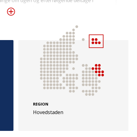
ange om ugen og efterfølgende deltage i
køkkenudstyr, råvarer, læringsmateriale og
er. Formålet med projektet er at give
mtidig med at de deltager i en social
e
Følg os
evej 49
TryghedsGruppen
Facebook
LinkedIn
l
TrygFonden
REGION
Hovedstaden
Facebook
LinkedIn