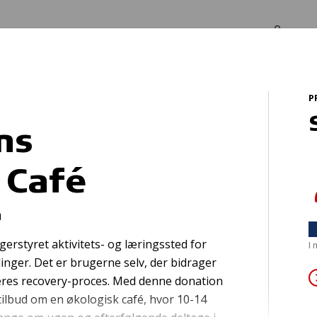
Log in
Om os
P
 Café
ns
 Café
e data om udsatte
n
erstyret aktivitets- og læringssted for
I
nger. Det er brugerne selv, der bidrager
af deres recovery-proces. Med denne donation
tilbud om en økologisk café, hvor 10-14