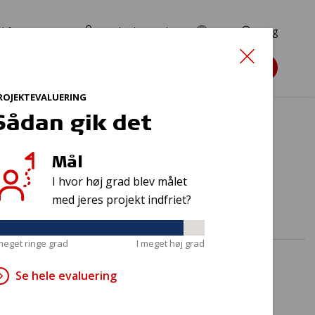
d for ansøgere
TryghedsPortalen
EN
Søg
Søg støtte
ROJEKTEVALUERING
Sådan gik det
Mål
 børn
I hvor høj grad blev målet
med jeres projekt indfriet?
 meget ringe grad
I meget høj grad
Se hele evaluering