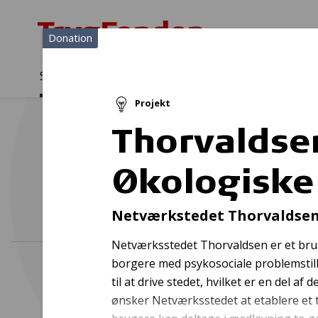
Donation
Sådan støtter vi
Medlemmer
Viden
Projekt
Sådan støtter vi
Forside
...
Projekter og donationer
Thorvaldsens Økologiske
Thorvaldse
Økologiske
Bedr
Netværkstedet Thorvaldse
Netværksstedet Thorvaldsen er et brug
borgere med psykosociale problemstilli
til at drive stedet, hvilket er en del 
ønsker Netværksstedet at etablere et 