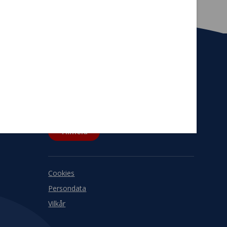
Tilmeld nyhedsbrev
De seneste nyheder om TrygFondens og
TryghedsGruppens aktiviteter direkte i din
indbakke.
Tilmeld
Cookies
Persondata
Vilkår