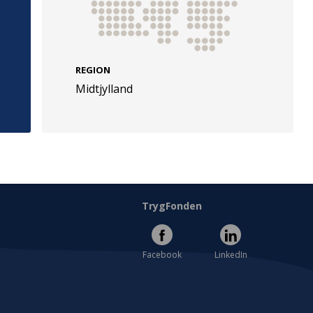
REGION
Midtjylland
e
Følg os
evej 49
TryghedsGruppen
Facebook
LinkedIn
l
TrygFonden
Facebook
LinkedIn