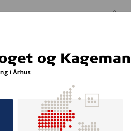
Log in
Om os
manden
toget og Kagema
Førstehjælpskursu
ng i Århus