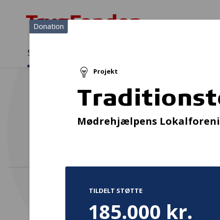
Donation
Sådan støtter vi
Medlemmer
Viden
Projekt
Sådan støtter vi
Forside
...
Projekter og donationer
Traditionstoget og Kage
Traditions
Mødrehjælpens Lokalforeni
TILDELT STØTTE
185.000 kr.