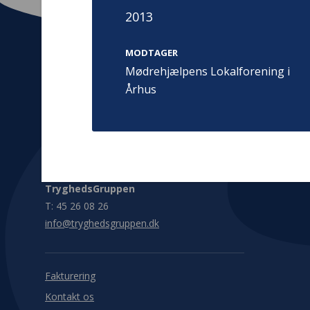
2013
MODTAGER
Mødrehjælpens Lokalforening i
Århus
Kontakt
Adress
Hummeltoft
TrygFonden
2830 Virum
T:
45 26 08 00
Denmark
info@trygfonden.dk
Vis vej herti
TryghedsGruppen
T:
45 26 08 26
info@tryghedsgruppen.dk
Fakturering
Kontakt os