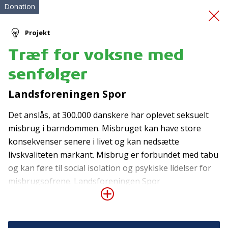
Donation
Projekt
Træf for voksne med
Hjertestarterskab
senfølger
Landsforeningen Spor
Det anslås, at 300.000 danskere har oplevet seksuelt
misbrug i barndommen. Misbruget kan have store
konsekvenser senere i livet og kan nedsætte
livskvaliteten markant. Misbrug er forbundet med tabu
Tilmeld nyhedsbrev
og kan føre til social isolation og psykiske lidelser for
De seneste nyheder om TrygFondens og TryghedsGruppens
misbrugsofrene. Landsforeningen Spor
aktiviteter direkte i din indbakke.
(Landsforeningen for voksne med senfølger af
seksuelle overgreb) har gode erfaringer med
Tilmeld
netværksdannelse blandt personer, der har været