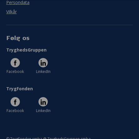
Persondata
Vilkår
Følg os
TryghedsGruppen
Facebook
LinkedIn
TrygFonden
Facebook
LinkedIn
© TrygFonden smba @ TryghedsGruppen smba.