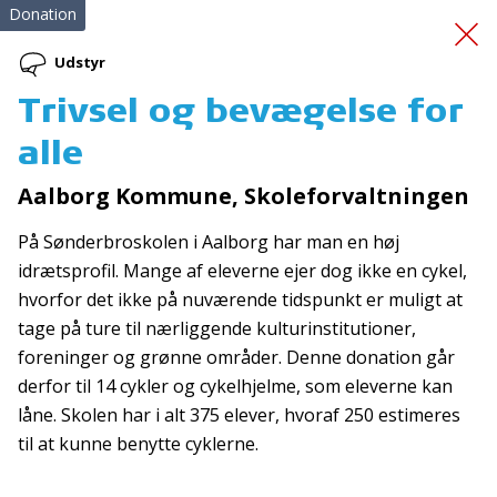
Donation
Udstyr
Trivsel og bevægelse for
Luftballonen
alle
Aalborg Kommune, Skoleforvaltningen
På Sønderbroskolen i Aalborg har man en høj
idrætsprofil. Mange af eleverne ejer dog ikke en cykel,
hvorfor det ikke på nuværende tidspunkt er muligt at
tage på ture til nærliggende kulturinstitutioner,
Tilmeld nyhedsbrev
foreninger og grønne områder. Denne donation går
De seneste nyheder om TrygFondens og TryghedsGruppens
derfor til 14 cykler og cykelhjelme, som eleverne kan
aktiviteter direkte i din indbakke.
låne. Skolen har i alt 375 elever, hvoraf 250 estimeres
til at kunne benytte cyklerne.
Tilmeld