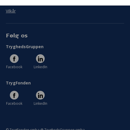
Persondata
Vilkår
Følg os
TryghedsGruppen
Facebook
LinkedIn
TrygFonden
Facebook
LinkedIn
© TrygFonden smba @ TryghedsGruppen smba.