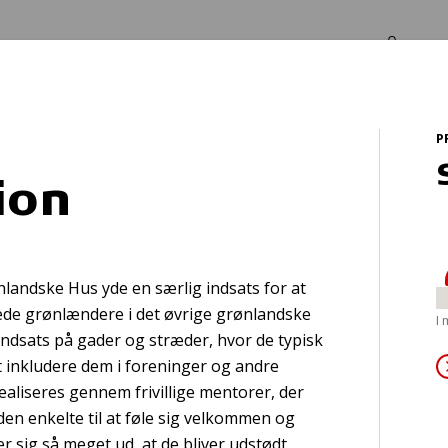
Log in
Om os
P
ion
Hjertelungerednin
landske Hus yde en særlig indsats for at
ede grønlændere i det øvrige grønlandske
I
indsats på gader og stræder, hvor de typisk
at inkludere dem i foreninger og andre
ealiseres gennem frivillige mentorer, der
en enkelte til at føle sig velkommen og
er sig så meget ud, at de bliver udstødt.