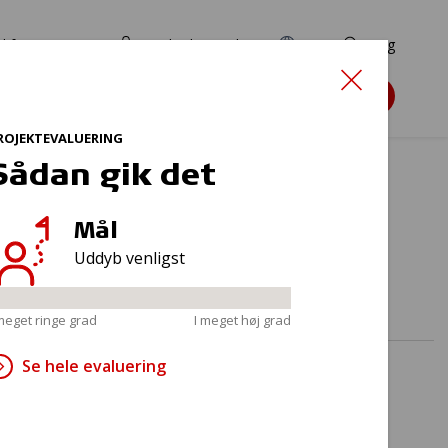
d for ansøgere
TryghedsPortalen
EN
Søg
Søg støtte
ROJEKTEVALUERING
Sådan gik det
Mål
g
Uddyb venligst
 meget ringe grad
I meget høj grad
Se hele evaluering