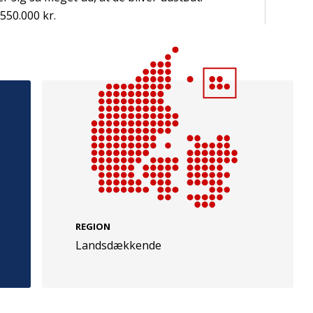
550.000 kr.
e
Følg os
evej 49
TryghedsGruppen
Facebook
LinkedIn
l
TrygFonden
REGION
Landsdækkende
Facebook
LinkedIn