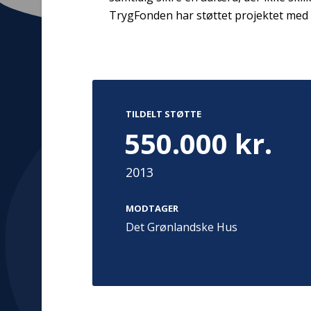
TrygFonden har støttet projektet med 
Kontakt
Adress
TILDELT STØTTE
Hummeltoft
TrygFonden
550.000 kr.
2830 Virum
T:
45 26 08 00
Denmark
info@trygfonden.dk
Vis vej herti
2013
TryghedsGruppen
T:
45 26 08 26
MODTAGER
info@tryghedsgruppen.dk
Det Grønlandske Hus
Fakturering
Kontakt os