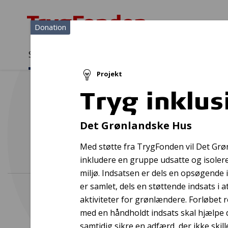
Donation
Sådan støtter vi
Medlemmer
Viden
Projekt
Sådan støtter vi
Forside
...
Projekter og donationer
Tryg inklusion
Tryg inklus
Det Grønlandske Hus
Med støtte fra TrygFonden vil Det Grøn
inkludere en gruppe udsatte og isoler
miljø. Indsatsen er dels en opsøgende 
er samlet, dels en støttende indsats i 
aktiviteter for grønlændere. Forløbet r
med en håndholdt indsats skal hjælpe d
samtidig sikre en adfærd, der ikke skill