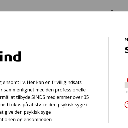
Log in
Om os
P
ind
Redningsveste o
 ensomt liv. Her kan en frivilligindsats
sikkerhedsudstyr
r sammenlignet med den professionelle
I
 formål at tilbyde SINDS medlemmer over 35
med fokus på at støtte den psykisk syge i
 at give den psykisk syge
olationen og ensomheden.