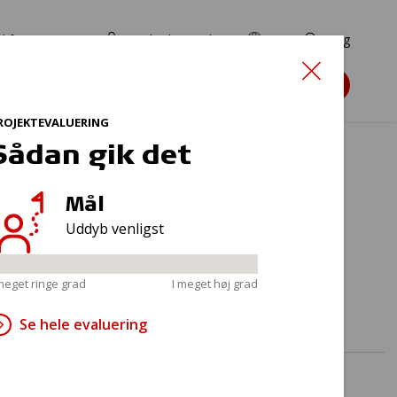
d for ansøgere
TryghedsPortalen
EN
Søg
Søg støtte
ROJEKTEVALUERING
Sådan gik det
Mål
g
Uddyb venligst
 meget ringe grad
I meget høj grad
Se hele evaluering