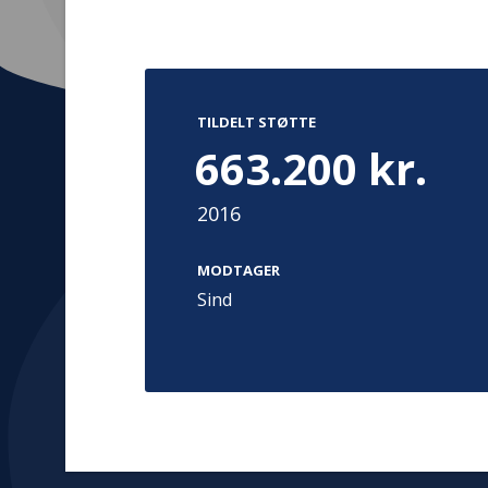
TILDELT STØTTE
663.200 kr.
Kontakt
Adress
2016
Hummeltoft
TrygFonden
2830 Virum
MODTAGER
T:
45 26 08 00
Denmark
Sind
info@trygfonden.dk
Vis vej herti
TryghedsGruppen
T:
45 26 08 26
info@tryghedsgruppen.dk