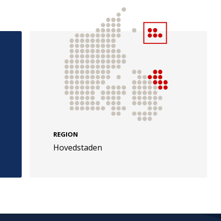
e
Følg os
evej 49
TryghedsGruppen
REGION
Hovedstaden
Facebook
LinkedIn
l
TrygFonden
Facebook
LinkedIn