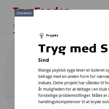
Donation
Sådan støtter vi
Medlemmer
Viden
Projekt
Sådan støtter vi
Forside
...
Projekter og donationer
Tryg med Sind
Tryg med S
Sind
Mange psykisk syge lever et isoleret og
bidrage med en anden form for nærvæ
indsats. Dette projekt har således til
år muligheden for at deltage i en klub 
forskellige problemstillinger. Målet er
handlingskompetencer til at bryde is