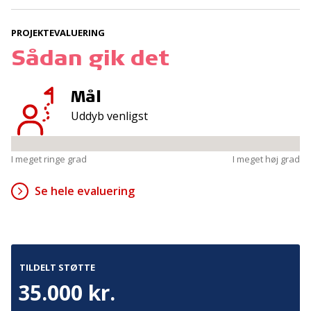
PROJEKTEVALUERING
Kontakt
Adresse
Sådan gik det
Hummeltoftevej 49
TrygFonden
2830 Virum
T:
45 26 08 00
Mål
Denmark
info@trygfonden.dk
Vis vej hertil
Uddyb venligst
TryghedsGruppen
T:
45 26 08 26
I meget ringe grad
I meget høj grad
info@tryghedsgruppen.dk
Se hele evaluering
Fakturering
Kontakt os
TILDELT STØTTE
Presse
35.000 kr.
Cookies