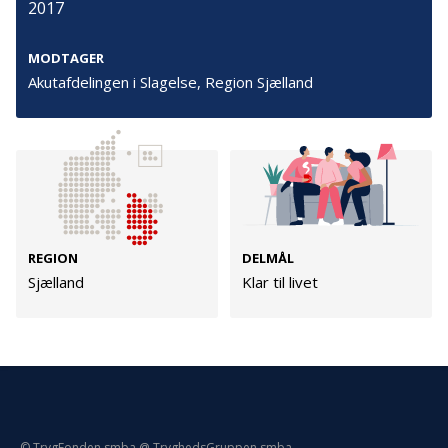
2017
Persondata
Vilkår
MODTAGER
Akutafdelingen i Slagelse, Region Sjælland
Følg os
TryghedsGruppen
Facebook
LinkedIn
REGION
DELMÅL
Sjælland
Klar til livet
TrygFonden
Facebook
LinkedIn
© TrygFonden smba @ TryghedsGruppen smba.