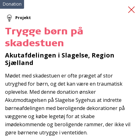
Donation
Projekt
Trygge børn på
Hjertelungeredning
skadestuen
Akutafdelingen i Slagelse, Region
Sjælland
Mødet med skadestuen er ofte præget af stor
utryghed for børn, og det kan være en traumatisk
oplevelse. Med denne donation ønsker
Tilmeld nyhedsbrev
Akutmodtagelsen på Slagelse Sygehus at indrette
De seneste nyheder om TrygFondens og TryghedsGruppens
børneafdelingen med beroligende dekorationer på
aktiviteter direkte i din indbakke.
væggene og købe legetøj for at skabe
imødekommende og beroligende rammer, der ikke vil
Tilmeld
gøre børnene utrygge i ventetiden.