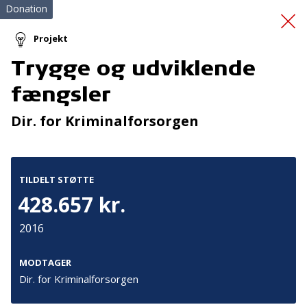
Donation
Projekt
Trygge og udviklende
Løbebånd
fængsler
Dir. for Kriminalforsorgen
TILDELT STØTTE
428.657 kr.
Tilmeld nyhedsbrev
2016
De seneste nyheder om TrygFondens og TryghedsGruppens
aktiviteter direkte i din indbakke.
MODTAGER
Dir. for Kriminalforsorgen
Tilmeld