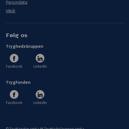
Persondata
Vilkår
Følg os
TryghedsGruppen
Facebook
LinkedIn
TrygFonden
Facebook
LinkedIn
© TrygFonden smba @ TryghedsGruppen smba.