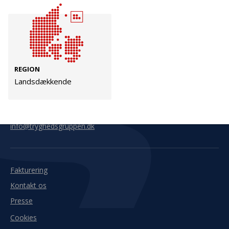
Kontakt
Adresse
Hummeltoftevej 49
TrygFonden
2830 Virum
T:
45 26 08 00
REGION
Denmark
info@trygfonden.dk
Landsdækkende
Vis vej hertil
TryghedsGruppen
T:
45 26 08 26
info@tryghedsgruppen.dk
Fakturering
Kontakt os
Presse
Cookies