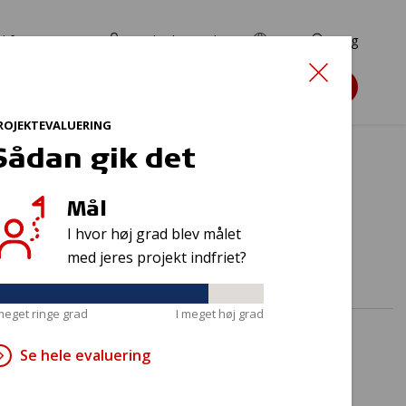
d for ansøgere
TryghedsPortalen
EN
Søg
Søg støtte
ROJEKTEVALUERING
Sådan gik det
Mål
lme
I hvor høj grad blev målet
med jeres projekt indfriet?
 meget ringe grad
I meget høj grad
Se hele evaluering