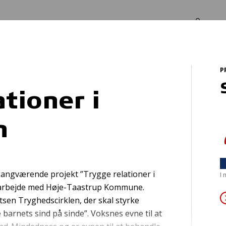
Log in
Om os
P
stuen
tioner i
n
dkøb af cykelhje
 igangværende projekt ”Trygge relationer i
I
arbejde med Høje-Taastrup Kommune.
tsen Tryghedscirklen, der skal styrke
 barnets sind på sinde”. Voksnes evne til at