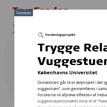
Donation
Sådan støtter vi
Medlemmer
Viden
Forskningsprojekt
Sådan støtter vi
Forside
...
Projekter og donationer
Trygge Relationer i Vugge
Trygge Rela
Vuggestue
in
Københavns Universitet
Donationen går til et delprojekt i det
vuggestuen”, som gennemføres i sam
Forskerne vil afprøve effekten af indsa
vuggestuepersonalets evne til at ”have