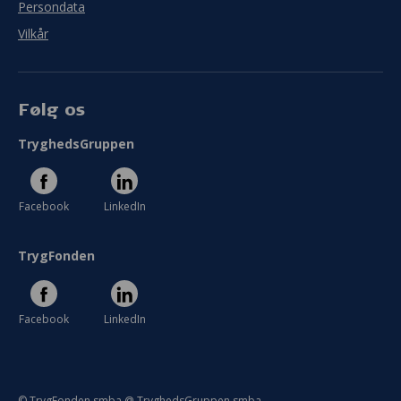
Persondata
Vilkår
Følg os
TryghedsGruppen
Facebook
LinkedIn
TrygFonden
Facebook
LinkedIn
© TrygFonden smba @ TryghedsGruppen smba.