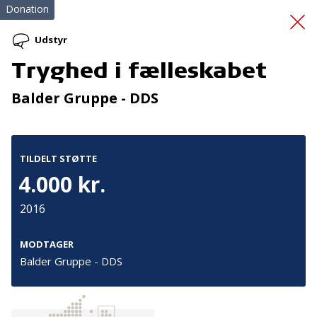
Donation
Udstyr
Tryghed i fælleskabet
Tryghed i fælleskabet
Balder Gruppe - DDS
TILDELT STØTTE
4.000 kr.
2016
Tilmeld nyhedsbrev
De seneste nyheder om TrygFondens og TryghedsGruppens
MODTAGER
aktiviteter direkte i din indbakke.
Balder Gruppe - DDS
Tilmeld