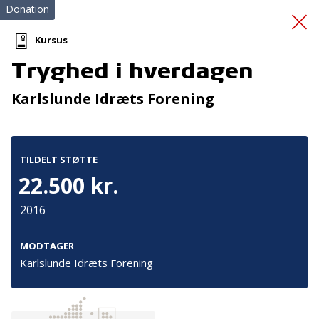
Donation
Kursus
Tryghed i hverdagen
Klinik for Intensiv
Karlslunde Idræts Forening
Livsstil
TILDELT STØTTE
22.500 kr.
2016
Tilmeld nyhedsbrev
MODTAGER
Karlslunde Idræts Forening
De seneste nyheder om TrygFondens og TryghedsGruppens
aktiviteter direkte i din indbakke.