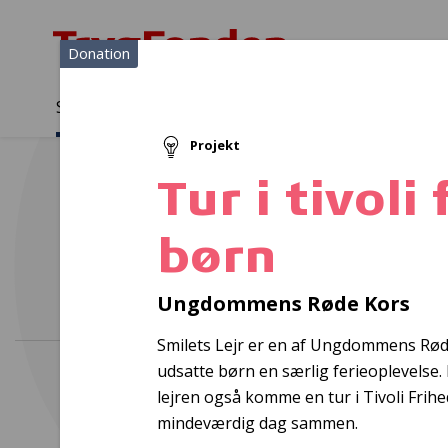
Donation
Sådan støtter vi
Medlemmer
Viden
Projekt
Sådan støtter vi
Forside
...
Projekter og donationer
Tur i tivoli for udsatte børn
Tur i tivoli
børn
Bedr
Ungdommens Røde Kors
Smilets Lejr er en af Ungdommens Røde 
udsatte børn en særlig ferieoplevelse
lejren også komme en tur i Tivoli Frihe
mindeværdig dag sammen.