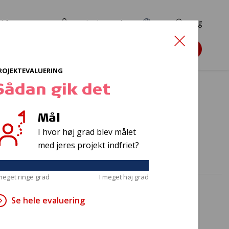
d for ansøgere
TryghedsPortalen
EN
Søg
Søg støtte
ROJEKTEVALUERING
Sådan gik det
Mål
 krop
I hvor høj grad blev målet
med jeres projekt indfriet?
 meget ringe grad
I meget høj grad
Se hele evaluering