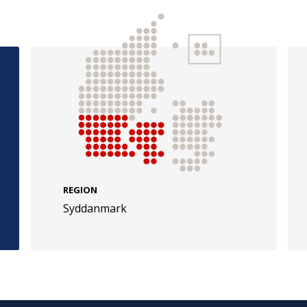
e
Følg os
evej 49
TryghedsGruppen
Facebook
LinkedIn
l
REGION
TrygFonden
Syddanmark
Facebook
LinkedIn