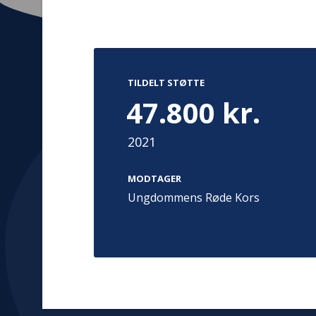
TILDELT STØTTE
Kontakt
Adress
47.800 kr.
Hummeltoft
TrygFonden
2830 Virum
T:
45 26 08 00
2021
Denmark
info@trygfonden.dk
Vis vej herti
MODTAGER
TryghedsGruppen
Ungdommens Røde Kors
T:
45 26 08 26
info@tryghedsgruppen.dk
Fakturering
Kontakt os