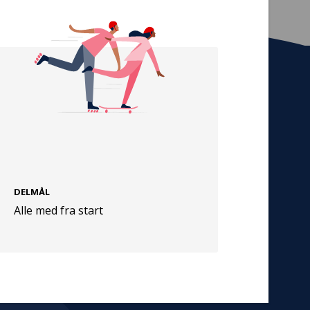
Tilmeld nyhedsbrev
De seneste nyheder om TrygFondens og
TryghedsGruppens aktiviteter direkte i din
indbakke.
Tilmeld
DELMÅL
Alle med fra start
Cookies
Persondata
Vilkår