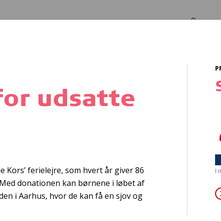
Log in
Om os
P
 for udsatte
e kontakt til egen
Kors’ ferielejre, som hvert år giver 86
I
. Med donationen kan børnene i løbet af
den i Aarhus, hvor de kan få en sjov og