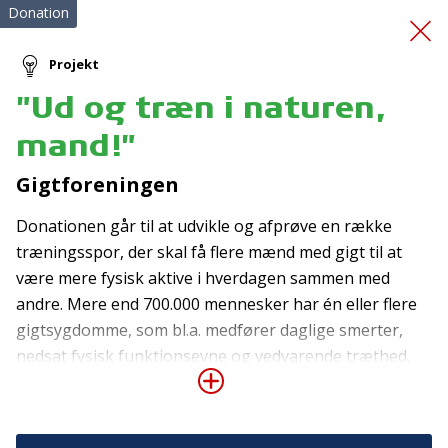
Donation
Projekt
"Ud og træn i naturen,
Vores Sunde Hverdag
mand!"
Gigtforeningen
Donationen går til at udvikle og afprøve en række
træningsspor, der skal få flere mænd med gigt til at
være mere fysisk aktive i hverdagen sammen med
andre. Mere end 700.000 mennesker har én eller flere
Tilmeld nyhedsbrev
gigtsygdomme, som bl.a. medfører daglige smerter,
De seneste nyheder om TrygFondens og TryghedsGruppens
nedsat fysisk funktionsevne og vedvarende træthed.
aktiviteter direkte i din indbakke.
Træning er med til at reducere smerter, inflammation
og sygdomsudvikling, og derfor tilbyder
Tilmeld
Gigtforeningen naturtræning for mennesker med gigt.