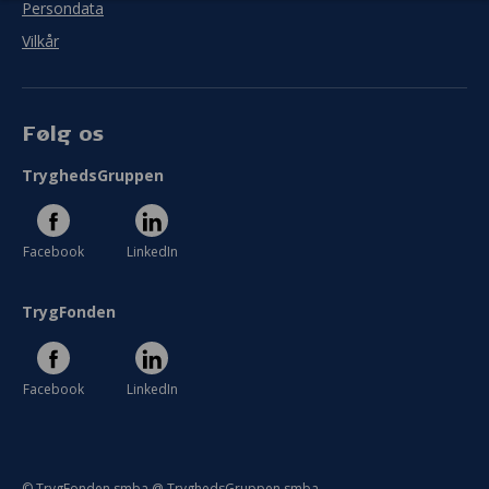
Persondata
Vilkår
Følg os
TryghedsGruppen
Facebook
LinkedIn
TrygFonden
Facebook
LinkedIn
© TrygFonden smba @ TryghedsGruppen smba.