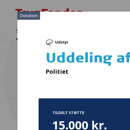
Donation
Sådan støtter vi
Medlemmer
Viden
Udstyr
Sådan støtter vi
Forside
...
Projekter og donationer
Uddeling af cykelhjelme
Uddeling a
Før
Politiet
TILDELT STØTTE
15.000 kr.