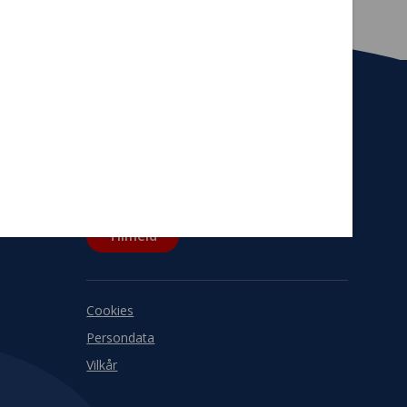
Tilmeld nyhedsbrev
De seneste nyheder om TrygFondens og
TryghedsGruppens aktiviteter direkte i din
indbakke.
Tilmeld
Cookies
Persondata
Vilkår