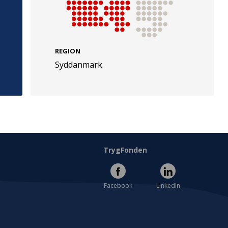
REGION
Syddanmark
e
Følg os
evej 49
TryghedsGruppen
Facebook
LinkedIn
l
TrygFonden
Facebook
LinkedIn