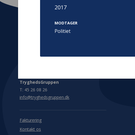
2017
MODTAGER
Politiet
Kontakt
Adress
Hummeltoft
TrygFonden
2830 Virum
T:
45 26 08 00
Denmark
info@trygfonden.dk
Vis vej herti
TryghedsGruppen
T:
45 26 08 26
info@tryghedsgruppen.dk
Fakturering
Kontakt os