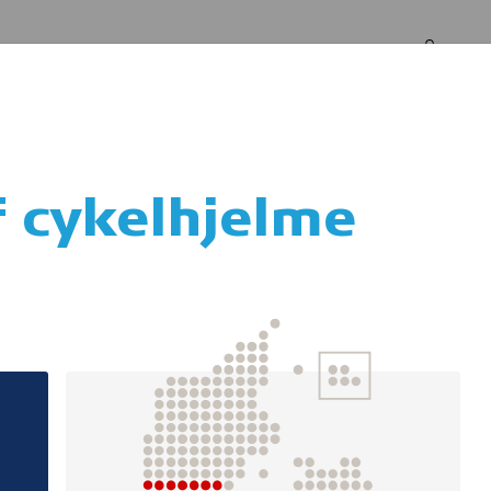
Log in
Om os
f cykelhjelme
stehjælp for frivil