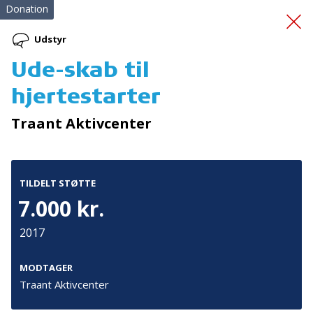
Donation
Udstyr
Ude-skab til
Førstehjælpskursus
og
hjertestarter
brandslukningskursus
Traant Aktivcenter
TILDELT STØTTE
7.000 kr.
2017
Tilmeld nyhedsbrev
De seneste nyheder om TrygFondens og TryghedsGruppens
MODTAGER
aktiviteter direkte i din indbakke.
Traant Aktivcenter