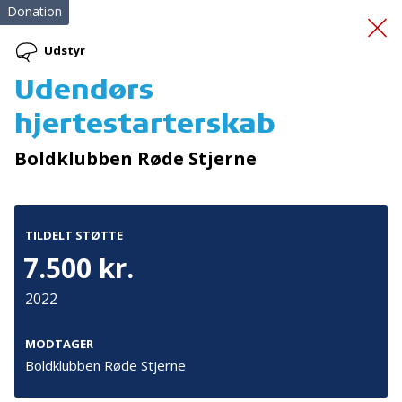
Donation
Udstyr
Udendørs
Vi lærer sammen i
hjertestarterskab
indskolingen
Boldklubben Røde Stjerne
TILDELT STØTTE
7.500 kr.
2022
Tilmeld nyhedsbrev
De seneste nyheder om TrygFondens og TryghedsGruppens
MODTAGER
aktiviteter direkte i din indbakke.
Boldklubben Røde Stjerne