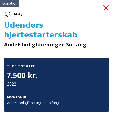
Donation
Udstyr
Udendørs
Klinik for Intensiv
hjertestarterskab
Livsstil
Andelsboligforeningen Solfang
TILDELT STØTTE
7.500 kr.
2022
Tilmeld nyhedsbrev
De seneste nyheder om TrygFondens og TryghedsGruppens
MODTAGER
aktiviteter direkte i din indbakke.
Andelsboligforeningen Solfang