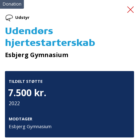
Donation
Udstyr
Udendørs
SMART sport år 2
hjertestarterskab
Esbjerg Gymnasium
TILDELT STØTTE
7.500 kr.
Tilmeld nyhedsbrev
2022
De seneste nyheder om TrygFondens og TryghedsGruppens
aktiviteter direkte i din indbakke.
MODTAGER
Esbjerg Gymnasium
Tilmeld