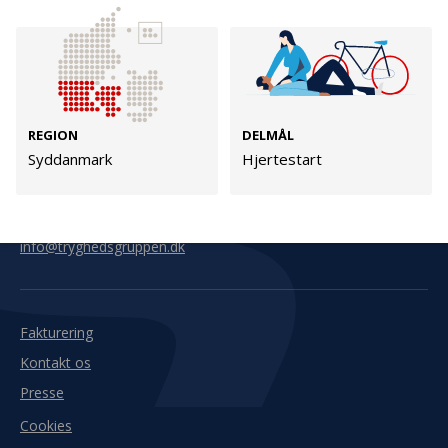
Kontakt
Adresse
Hummeltoftevej 49
TrygFonden
2830 Virum
T:
45 26 08 00
REGION
DELMÅL
Denmark
info@trygfonden.dk
Syddanmark
Hjertestart
Vis vej hertil
TryghedsGruppen
T:
45 26 08 26
info@tryghedsgruppen.dk
Fakturering
Kontakt os
Presse
Cookies