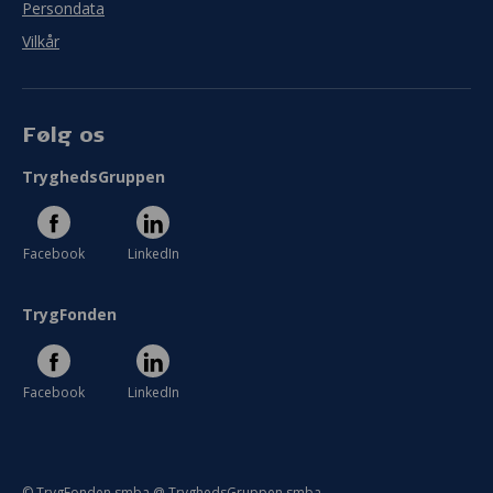
Persondata
Vilkår
Følg os
TryghedsGruppen
Facebook
LinkedIn
TrygFonden
Facebook
LinkedIn
© TrygFonden smba @ TryghedsGruppen smba.