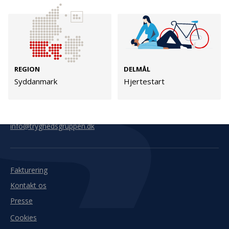
Kontakt
Adresse
Hummeltoftevej 49
TrygFonden
2830 Virum
T:
45 26 08 00
REGION
DELMÅL
Denmark
info@trygfonden.dk
Syddanmark
Hjertestart
Vis vej hertil
TryghedsGruppen
T:
45 26 08 26
info@tryghedsgruppen.dk
Fakturering
Kontakt os
Presse
Cookies