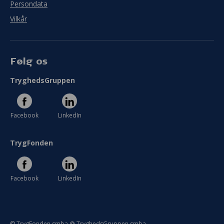
Persondata
Vilkår
Følg os
TryghedsGruppen
Facebook
LinkedIn
TrygFonden
Facebook
LinkedIn
© TrygFonden smba @ TryghedsGruppen smba.