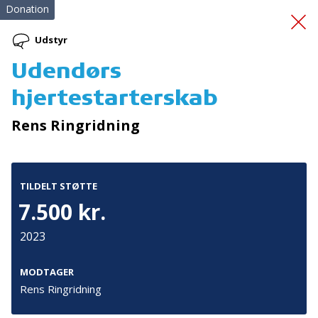
Donation
Udstyr
Udendørs
Massagestol til PAM
hjertestarterskab
Rens Ringridning
TILDELT STØTTE
7.500 kr.
Tilmeld nyhedsbrev
2023
De seneste nyheder om TrygFondens og TryghedsGruppens
aktiviteter direkte i din indbakke.
MODTAGER
Rens Ringridning
Tilmeld