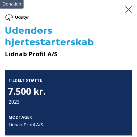
Donation
Udstyr
Udendørs
Repeterende kursus
hjertestarterskab
førstehjælp
Lidnab Profil A/S
TILDELT STØTTE
7.500 kr.
2023
Tilmeld nyhedsbrev
De seneste nyheder om TrygFondens og TryghedsGruppens
MODTAGER
aktiviteter direkte i din indbakke.
Lidnab Profil A/S