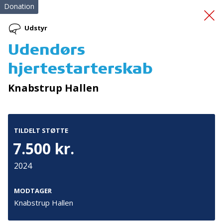
Donation
Udstyr
Udendørs
Skolestyrken -
hjertestarterskab
Forankring
Knabstrup Hallen
TILDELT STØTTE
7.500 kr.
2024
Tilmeld nyhedsbrev
De seneste nyheder om TrygFondens og TryghedsGruppens
MODTAGER
aktiviteter direkte i din indbakke.
Knabstrup Hallen