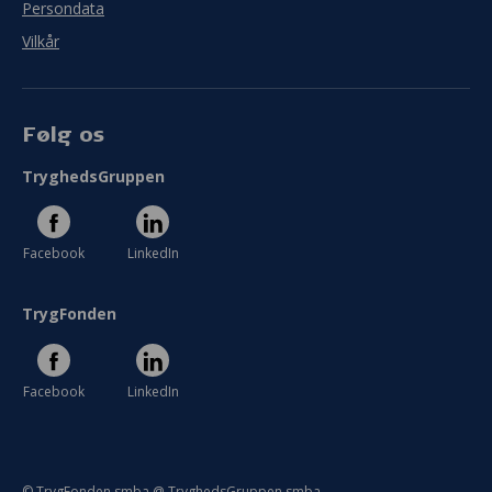
Persondata
Vilkår
Følg os
TryghedsGruppen
Facebook
LinkedIn
TrygFonden
Facebook
LinkedIn
© TrygFonden smba @ TryghedsGruppen smba.