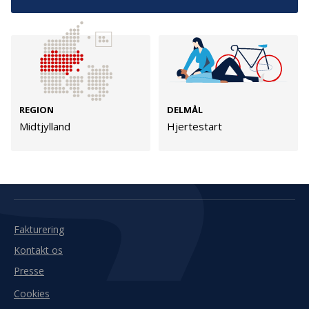
Kontakt
Adresse
Hummeltoftevej 49
TrygFonden
2830 Virum
T:
45 26 08 00
Denmark
info@trygfonden.dk
REGION
DELMÅL
Vis vej hertil
Midtjylland
Hjertestart
TryghedsGruppen
T:
45 26 08 26
info@tryghedsgruppen.dk
Fakturering
Kontakt os
Presse
Cookies