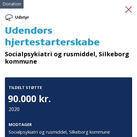
Donation
Udstyr
Udendørs
Redningsveste
hjertestarterskabe
Socialpsykiatri og rusmiddel, Silkeborg
kommune
TILDELT STØTTE
Tilmeld nyhedsbrev
90.000 kr.
De seneste nyheder om TrygFondens og TryghedsGruppens
2020
aktiviteter direkte i din indbakke.
MODTAGER
Tilmeld
Socialpsykiatri og rusmiddel, Silkeborg kommune