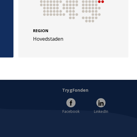
REGION
Hovedstaden
e
Følg os
evej 49
TryghedsGruppen
Facebook
LinkedIn
l
TrygFonden
Facebook
LinkedIn