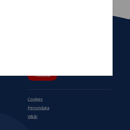
Tilmeld nyhedsbrev
De seneste nyheder om TrygFondens og
TryghedsGruppens aktiviteter direkte i din
indbakke.
Tilmeld
Cookies
Persondata
Vilkår