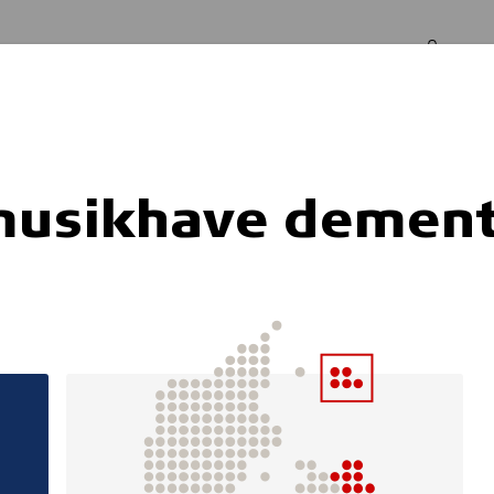
Log in
Om os
ente
musikhave demen
IB BOAT - følgeb