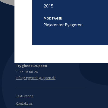
2015
MODTAGER
Plejecenter Byageren
Kontakt
Adress
Hummeltoft
TrygFonden
2830 Virum
T:
45 26 08 00
Denmark
info@trygfonden.dk
Vis vej herti
TryghedsGruppen
T:
45 26 08 26
info@tryghedsgruppen.dk
Fakturering
Kontakt os