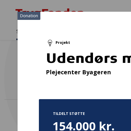
Donation
Sådan støtter vi
Medlemmer
Viden
Projekt
Sådan støtter vi
Forside
...
Projekter og donationer
Udendørs musikhave dem
Udendørs 
R
Plejecenter Byageren
TILDELT STØTTE
154.000 kr.