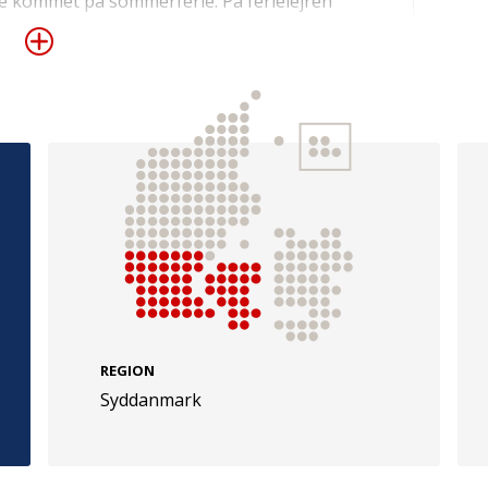
ære kommet på sommerferie. På ferielejren
inder for livet og oplevelsen af, at de
 som de andre børn i klassen. På lejren er
e, og en del af programmet er en tur i Wow
den
e
Følg os
evej 49
TryghedsGruppen
Facebook
LinkedIn
l
TrygFonden
REGION
Syddanmark
Facebook
LinkedIn