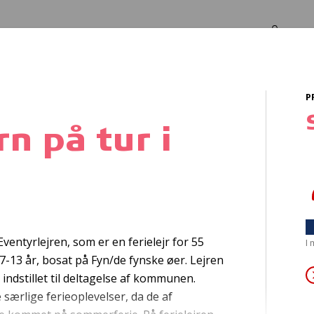
Log in
Om os
P
 Park
n på tur i
rnetbehandling
af 
ntyrlejren, som er en ferielejr for 55
I
7-13 år, bosat på Fyn/de fynske øer. Lejren
r indstillet til deltagelse af kommunen.
særlige ferieoplevelser, da de af