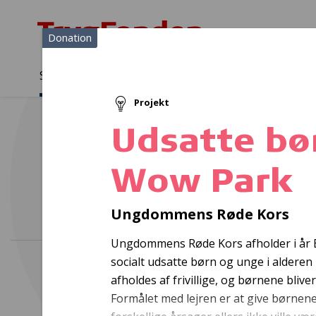
Donation
Sådan støtter vi
Medlemmer
Viden
Projekt
Sådan støtter vi
Forside
...
Projekter og donationer
Udsatte børn på tur i Wow
Udsatte bør
Wow Park
Inte
Ungdommens Røde Kors
Ungdommens Røde Kors afholder i år Eve
socialt udsatte børn og unge i alderen 
afholdes af frivillige, og børnene blive
Formålet med lejren er at give børnene 