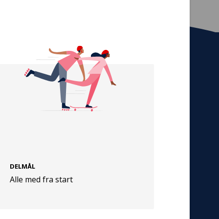
Tilmeld nyhedsbrev
De seneste nyheder om TrygFondens og
TryghedsGruppens aktiviteter direkte i din
indbakke.
Tilmeld
DELMÅL
Cookies
Alle med fra start
Persondata
Vilkår