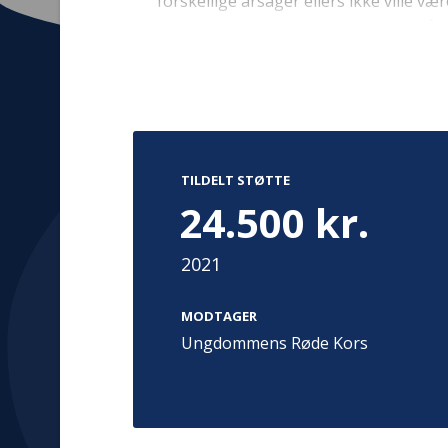
forskellige årsager ellers ikke ville v
skabes nye relationer, og børnene får m
også oplever noget i deres sommerferie
der forskellige aktiviteter for børnen
Park i Billund, som støttes af TrygFon
Kontakt
Adress
Hummeltoft
TrygFonden
TILDELT STØTTE
2830 Virum
T:
45 26 08 00
24.500 kr.
Denmark
info@trygfonden.dk
Vis vej herti
2021
TryghedsGruppen
T:
45 26 08 26
MODTAGER
info@tryghedsgruppen.dk
Ungdommens Røde Kors
Fakturering
Kontakt os