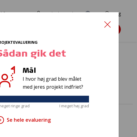
d for ansøgere
TryghedsPortalen
EN
Søg
Søg støtte
ROJEKTEVALUERING
Sådan gik det
Mål
angst
I hvor høj grad blev målet
med jeres projekt indfriet?
 meget ringe grad
I meget høj grad
Se hele evaluering