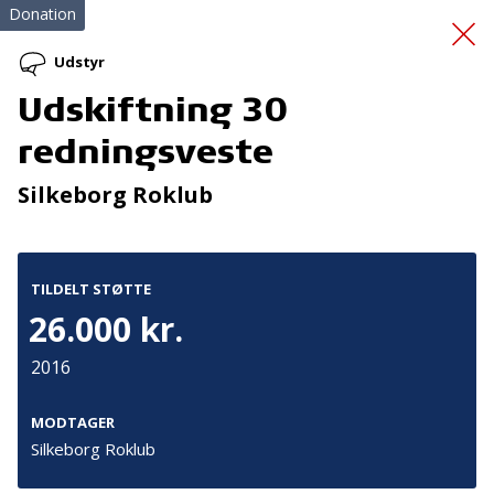
Donation
Udstyr
Udskiftning 30
Sproggaven
redningsveste
Silkeborg Roklub
TILDELT STØTTE
26.000 kr.
Tilmeld nyhedsbrev
2016
De seneste nyheder om TrygFondens og TryghedsGruppens
aktiviteter direkte i din indbakke.
MODTAGER
Silkeborg Roklub
Tilmeld