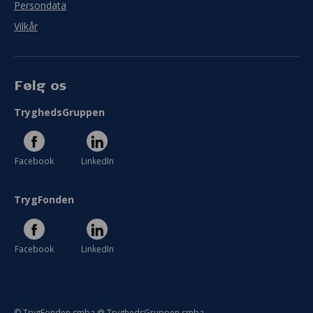
Persondata
Vilkår
Følg os
TryghedsGruppen
Facebook
LinkedIn
TrygFonden
Facebook
LinkedIn
© TrygFonden smba @ TryghedsGruppen smba.