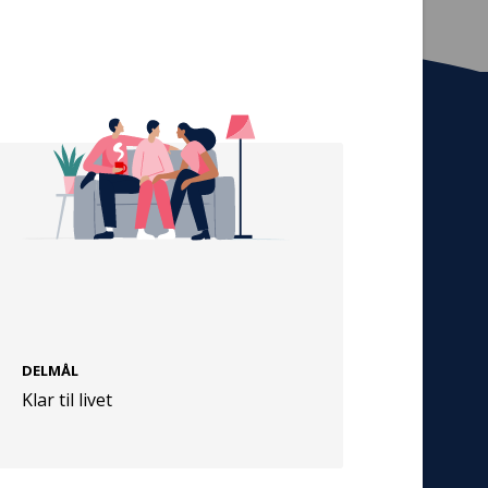
Tilmeld nyhedsbrev
De seneste nyheder om TrygFondens og
TryghedsGruppens aktiviteter direkte i din
indbakke.
Tilmeld
DELMÅL
Cookies
Klar til livet
Persondata
Vilkår