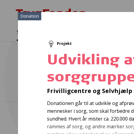
Donation
Sådan støtter vi
Medlemmer
Viden
Projekt
Sådan støtter vi
Forside
...
Projekter og donationer
Udvikling af sorggrupper
Udvikling a
sorggruppe
Bustur
Frivilligcentre og Selvhjæl
Donationen går til at udvikle og afpr
mennesker i sorg, som skal forbedre 
sundhed. Hvert år mister ca. 220.000 
rammes af sorg, og andre mærker sorg f