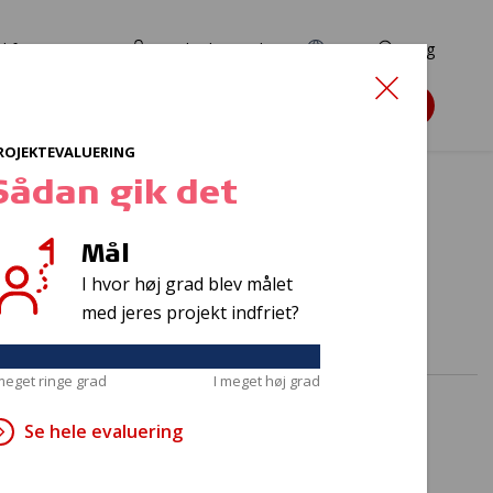
d for ansøgere
TryghedsPortalen
EN
Søg
Søg støtte
ROJEKTEVALUERING
Sådan gik det
Mål
er 2025
I hvor høj grad blev målet
med jeres projekt indfriet?
 meget ringe grad
I meget høj grad
Se hele evaluering