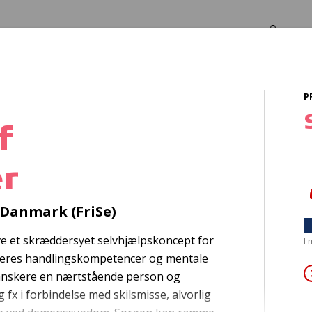
Log in
Om os
P
f
r
 med kol-patient
p Danmark (FriSe)
øve et skræddersyet selvhjælpskoncept for
I
deres handlingskompetencer og mentale
danskere en nærtstående person og
x i forbindelse med skilsmisse, alvorlig