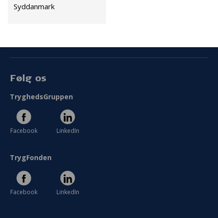
Syddanmark
Cookies
Persondata
Vilkår
Følg os
TryghedsGruppen
Facebook
LinkedIn
TrygFonden
Facebook
LinkedIn