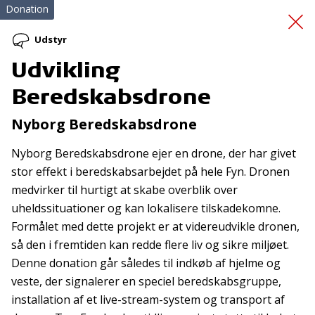
Donation
Udstyr
Udvikling
Udvikling
Beredskabsdrone
Beredskabsdrone
Nyborg Beredskabsdrone
Nyborg Beredskabsdrone ejer en drone, der har givet
stor effekt i beredskabsarbejdet på hele Fyn. Dronen
medvirker til hurtigt at skabe overblik over
uheldssituationer og kan lokalisere tilskadekomne.
Formålet med dette projekt er at videreudvikle dronen,
Tilmeld nyhedsbrev
så den i fremtiden kan redde flere liv og sikre miljøet.
Denne donation går således til indkøb af hjelme og
De seneste nyheder om TrygFondens og TryghedsGruppens
veste, der signalerer en speciel beredskabsgruppe,
aktiviteter direkte i din indbakke.
installation af et live-stream-system og transport af