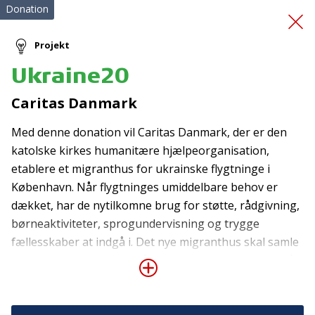
Donation
Projekt
Ukraine20
Redningsveste
Caritas Danmark
Med denne donation vil Caritas Danmark, der er den
katolske kirkes humanitære hjælpeorganisation,
etablere et migranthus for ukrainske flygtninge i
København. Når flygtninges umiddelbare behov er
dækket, har de nytilkomne brug for støtte, rådgivning,
Tilmeld nyhedsbrev
børneaktiviteter, sprogundervisning og trygge
fællesskaber at indgå i. Det nye migranthus skal samle
De seneste nyheder om TrygFondens og TryghedsGruppens
aktiviteter direkte i din indbakke.
alle tilbud under ét tag, så alle ukrainske flygtninge får
samme hjælp og muligheder. Der vil være personale til
Tilmeld
at tage imod hele ugen og et stort udbud af aktiviteter
foruden juridisk rådgivning, socialrådgivning,