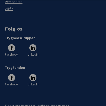
Persondata
Vilkår
Følg os
TryghedsGruppen
Facebook
LinkedIn
TrygFonden
Facebook
LinkedIn
© TrygFonden smba @ TryghedsGruppen smba.