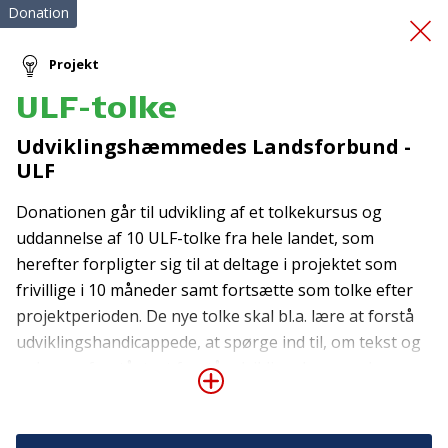
Donation
Projekt
ULF-tolke
Side-by-side cykel
Udviklingshæmmedes Landsforbund -
ULF
Donationen går til udvikling af et tolkekursus og
uddannelse af 10 ULF-tolke fra hele landet, som
herefter forpligter sig til at deltage i projektet som
frivillige i 10 måneder samt fortsætte som tolke efter
Tilmeld nyhedsbrev
projektperioden. De nye tolke skal bl.a. lære at forstå
udviklingshandicappede, at spørge ind til, om tekst og
De seneste nyheder om TrygFondens og TryghedsGruppens
oplæg er forstået, at forstå udviklingshæmmedes
aktiviteter direkte i din indbakke.
reaktioner og at agere hensigtsmæssigt. Formålet er
Tilmeld
at give udviklingshandicappede i Danmark deres egen
reelle stemme. ULF har i dag tre tolke, og erfaringen