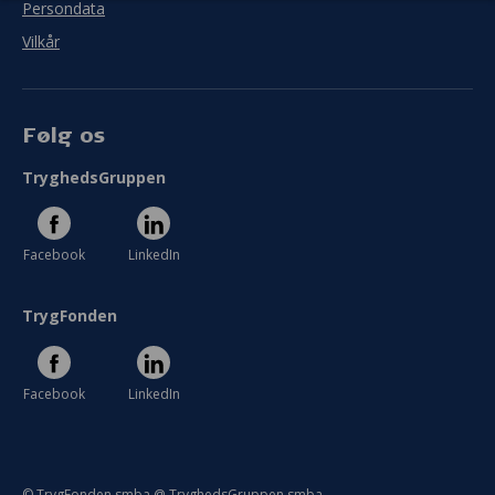
Persondata
Vilkår
Følg os
TryghedsGruppen
Facebook
LinkedIn
TrygFonden
Facebook
LinkedIn
© TrygFonden smba @ TryghedsGruppen smba.