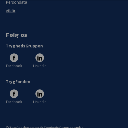
Persondata
Vilkår
Følg os
TryghedsGruppen
Facebook
LinkedIn
TrygFonden
Facebook
LinkedIn
© TrygFonden smba @ TryghedsGruppen smba.