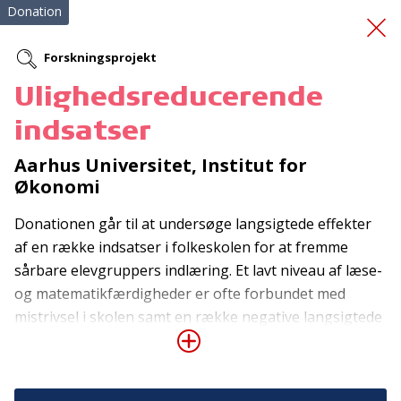
Donation
Forskningsprojekt
Ulighedsreducerende
indkøb af cykelhjelme
indsatser
Aarhus Universitet, Institut for
Økonomi
Donationen går til at undersøge langsigtede effekter
af en række indsatser i folkeskolen for at fremme
sårbare elevgruppers indlæring. Et lavt niveau af læse-
Tilmeld nyhedsbrev
og matematikfærdigheder er ofte forbundet med
De seneste nyheder om TrygFondens og TryghedsGruppens
mistrivsel i skolen samt en række negative langsigtede
aktiviteter direkte i din indbakke.
effekter såsom lavt uddannelsesniveau og reduceret
indkomst, beskæftigelse og sundhed. Faglige og
Tilmeld
sociale vanskeligheder i folkeskolealderen for udsatte