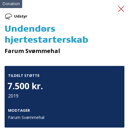
Donation
Udstyr
Undendørs
Supervision
hjertestarterskab
incestterapeut
Farum Svømmehal
TILDELT STØTTE
7.500 kr.
2019
Tilmeld nyhedsbrev
De seneste nyheder om TrygFondens og TryghedsGruppens
MODTAGER
aktiviteter direkte i din indbakke.
Farum Svømmehal