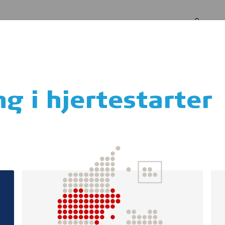
Log in
Om os
er
g i hjertestarter
Hjertelungerednin