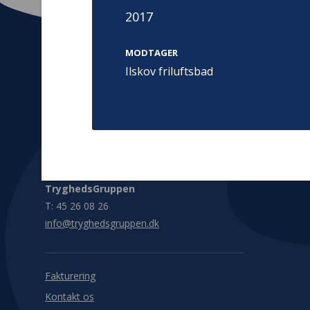
2017
MODTAGER
Ilskov friluftsbad
Kontakt
Adress
Hummeltoft
TrygFonden
2830 Virum
T:
45 26 08 00
Denmark
info@trygfonden.dk
Vis vej herti
TryghedsGruppen
T:
45 26 08 26
info@tryghedsgruppen.dk
Fakturering
Kontakt os