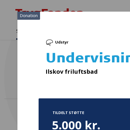
Donation
Sådan støtter vi
Medlemmer
Viden
Udstyr
Sådan støtter vi
Forside
...
Projekter og donationer
Undervisning i hjertestart
Undervisnin
Ilskov friluftsbad
TILDELT STØTTE
5.000 kr.