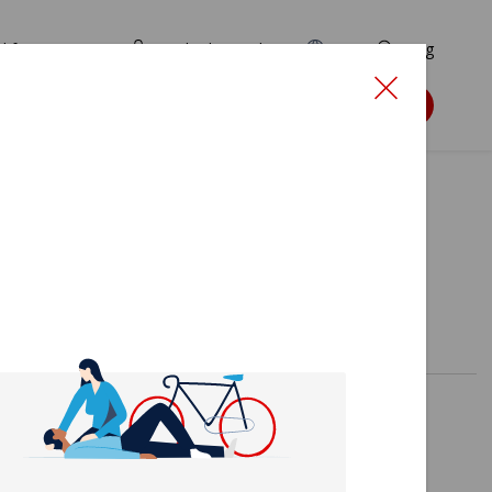
d for ansøgere
TryghedsPortalen
EN
Søg
Søg støtte
g