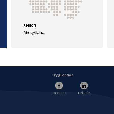
REGION
Midtjylland
e
Følg os
evej 49
TryghedsGruppen
Facebook
LinkedIn
l
TrygFonden
Facebook
LinkedIn