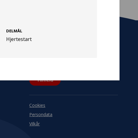
DELMÅL
Hjertestart
Tilmeld nyhedsbrev
De seneste nyheder om TrygFondens og
TryghedsGruppens aktiviteter direkte i din
indbakke.
Tilmeld
Cookies
Persondata
Vilkår