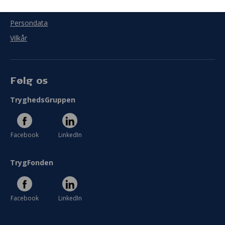
Cookies
I meget ringe grad
I meget høj grad
Persondata
Se hele evaluering
Vilkår
Følg os
TryghedsGruppen
Facebook
LinkedIn
TrygFonden
Facebook
LinkedIn