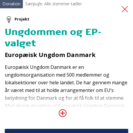
Donation
Særpujle: Alle stemmer tæller
Projekt
Ungdommen og EP-
Kursus i førstehjælp til
valget
børn
Europæisk Ungdom Danmark
Europæisk Ungdom Danmark er en
ungdomsorganisation med 500 medlemmer og
lokalsektioner over hele landet. De har gennem mange
år været med til at holde arrangementer om EU’s
betydning for Danmark og for at få folk til at stemme.
Tilmeld nyhedsbrev
Med denne donation vil Europæisk Ungdom Danmark
gennemføre aktiviteter på gymnasier, erhvervsskoler
De seneste nyheder om TrygFondens og TryghedsGruppens
aktiviteter direkte i din indbakke.
og SOSU-uddannelser med henblik på at involvere en
bred skare af unge med forskellige baggrunde.