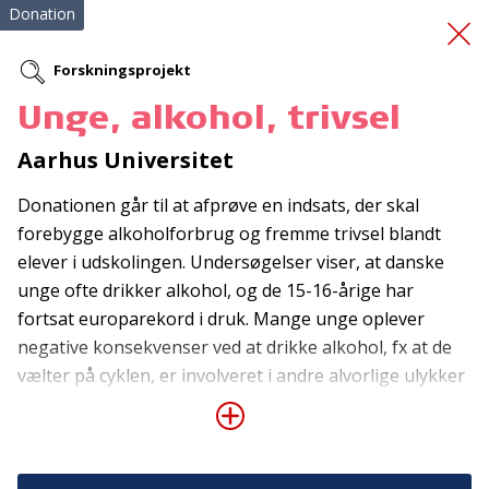
Donation
Forskningsprojekt
Unge, alkohol, trivsel
Bedre kontakt til egen
Aarhus Universitet
krop
Donationen går til at afprøve en indsats, der skal
forebygge alkoholforbrug og fremme trivsel blandt
elever i udskolingen. Undersøgelser viser, at danske
unge ofte drikker alkohol, og de 15-16-årige har
fortsat europarekord i druk. Mange unge oplever
negative konsekvenser ved at drikke alkohol, fx at de
vælter på cyklen, er involveret i andre alvorlige ulykker
Tilmeld nyhedsbrev
eller kommer i konflikt med venner eller i slagsmål. Der
De seneste nyheder om TrygFondens og TryghedsGruppens
mangler evidensbaserede forebyggende indsatser, der
aktiviteter direkte i din indbakke.
kan integreres i udskolingen for at begrænse
alkoholforbruget. Kristine Rømer Thomsen og