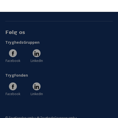
Persondata
Vilkår
Følg os
TryghedsGruppen
Facebook
LinkedIn
TrygFonden
Facebook
LinkedIn
© TrygFonden smba @ TryghedsGruppen smba.