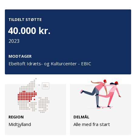
Kontakt
Adresse
TILDELT STØTTE
40.000 kr.
Hummeltoftevej 49
TrygFonden
2830 Virum
T:
45 26 08 00
2023
Denmark
info@trygfonden.dk
Vis vej hertil
MODTAGER
TryghedsGruppen
Ebeltoft Idræts- og Kulturcenter - EBIC
T:
45 26 08 26
info@tryghedsgruppen.dk
Fakturering
Kontakt os
REGION
DELMÅL
Presse
Midtjylland
Alle med fra start
Cookies