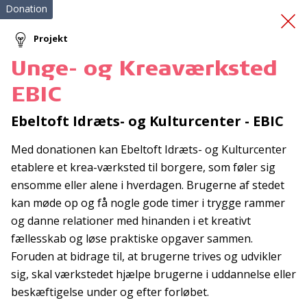
Donation
Projekt
Unge- og Kreaværksted
Effektiv stressreduktion
EBIC
Ebeltoft Idræts- og Kulturcenter - EBIC
Med donationen kan Ebeltoft Idræts- og Kulturcenter
etablere et krea-værksted til borgere, som føler sig
ensomme eller alene i hverdagen. Brugerne af stedet
kan møde op og få nogle gode timer i trygge rammer
Tilmeld nyhedsbrev
og danne relationer med hinanden i et kreativt
De seneste nyheder om TrygFondens og TryghedsGruppens
fællesskab og løse praktiske opgaver sammen.
aktiviteter direkte i din indbakke.
Foruden at bidrage til, at brugerne trives og udvikler
sig, skal værkstedet hjælpe brugerne i uddannelse eller
Tilmeld
beskæftigelse under og efter forløbet.