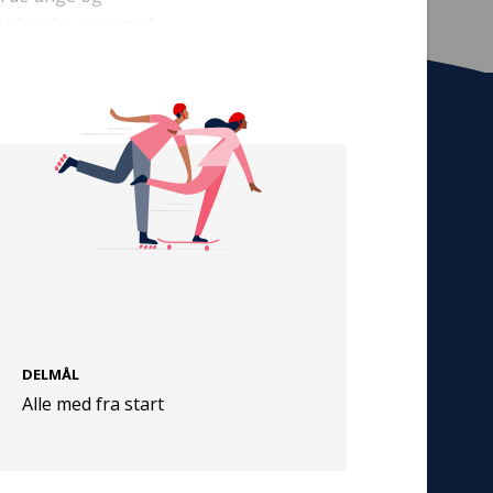
 hjælpe de unge med
bedre tilværelse.
Tilmeld nyhedsbrev
De seneste nyheder om TrygFondens og
TryghedsGruppens aktiviteter direkte i din
indbakke.
Tilmeld
DELMÅL
Cookies
Alle med fra start
Persondata
Vilkår