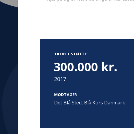
invitere dem til at besøge værestedet.
praktiske ting – blandt andet kontakten
Kontakt
Adress
Hummeltoft
TrygFonden
TILDELT STØTTE
2830 Virum
T:
45 26 08 00
300.000 kr.
Denmark
info@trygfonden.dk
Vis vej herti
2017
TryghedsGruppen
T:
45 26 08 26
MODTAGER
info@tryghedsgruppen.dk
Det Blå Sted, Blå Kors Danmark
Fakturering
Kontakt os