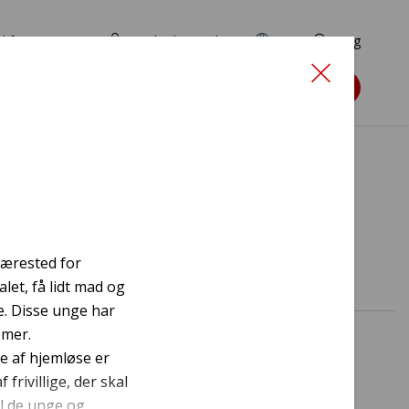
d for ansøgere
TryghedsPortalen
EN
Søg
Søg støtte
værested for
let, få lidt mad og
te. Disse unge har
emer.
e af hjemløse er
rivillige, der skal
il de unge og