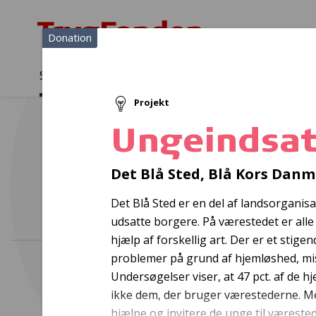
Donation
Sådan støtter vi
Medlemmer
Viden
Projekt
Sådan støtter vi
Forside
...
Projekter og donationer
Ungeindsatsen
Ungeindsa
Det Blå Sted, Blå Kors Dan
Det Blå Sted er en del af landsorgani
udsatte borgere. På værestedet er alle
hjælp af forskellig art. Der er et stig
problemer på grund af hjemløshed, mi
Undersøgelser viser, at 47 pct. af de 
ikke dem, der bruger værestederne. Med
hjælpe og invitere de unge til væreste