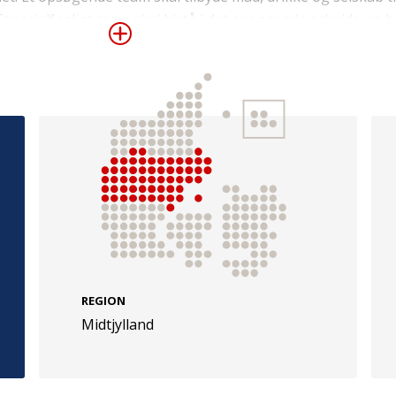
 Et socialfagligt team skal bistå i det opsøgende arbejde og
 til det offentlige – med det formål at hjælpe de unge til en 
e
Følg os
evej 49
TryghedsGruppen
Facebook
LinkedIn
l
TrygFonden
REGION
Midtjylland
Facebook
LinkedIn