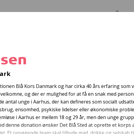
Log in
Om os
tsen
Fire Zone
mark
sationen Blå Kors Danmark og har cirka 40 års erfaring som 
 velkomne, og der er mulighed for at få en snak med persona
ende antal unge i Aarhus, der kan defineres som socialt udsat
sbrug, ensomhed, psykiske lidelser eller økonomiske probl
hjemløse i Aarhus er mellem 18 og 29 år, men den unge grupp
 denne donation ønsker Det Blå Sted at oprette et korps af f
det. Et opsøgende team skal tilbyde mad, drikke og selskab t