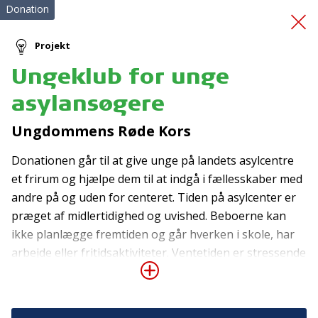
Donation
Projekt
Ungeklub for unge
Vores Sunde Hverdag
asylansøgere
Ungdommens Røde Kors
Donationen går til at give unge på landets asylcentre
et frirum og hjælpe dem til at indgå i fællesskaber med
andre på og uden for centeret. Tiden på asylcenter er
præget af midlertidighed og uvished. Beboerne kan
Tilmeld nyhedsbrev
ikke planlægge fremtiden og går hverken i skole, har
De seneste nyheder om TrygFondens og TryghedsGruppens
arbejde eller fritidsaktiviteter. Ventetiden er stressende
aktiviteter direkte i din indbakke.
for mange, og fordi de unge intet naturligt fællesskab
har med de andre unge, står de ofte alene med
Tilmeld
belastningen og bekymringen om deres