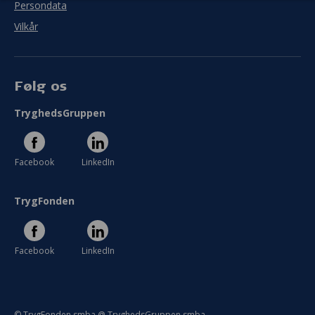
Persondata
Vilkår
Følg os
TryghedsGruppen
Facebook
LinkedIn
TrygFonden
Facebook
LinkedIn
© TrygFonden smba @ TryghedsGruppen smba.