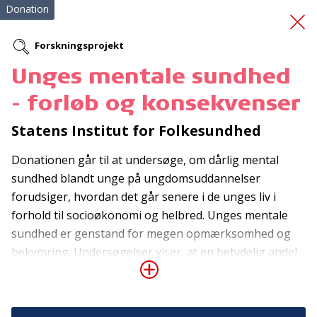
Donation
Forskningsprojekt
Unges mentale sundhed
Førstehjælpskurser
- forløb og konsekvenser
Statens Institut for Folkesundhed
Donationen går til at undersøge, om dårlig mental
sundhed blandt unge på ungdomsuddannelser
forudsiger, hvordan det går senere i de unges liv i
forhold til socioøkonomi og helbred. Unges mentale
Tilmeld nyhedsbrev
sundhed er genstand for megen opmærksomhed og
De seneste nyheder om TrygFondens og TryghedsGruppens
bekymring. Undersøgelser viser, at en betydelig andel
aktiviteter direkte i din indbakke.
af unge på tværs af sociale baggrunde har det mentalt
dårligt, samt at andelen er stigende siden 2010’erne.
Tilmeld
Forskerne vil derfor analysere svar fra ca. 75.000 unge