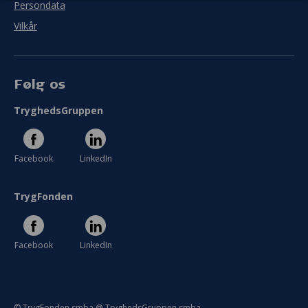
fremtidige sundhedsfremmende indsatser.
Persondata
Vilkår
Følg os
TryghedsGruppen
Facebook
LinkedIn
TrygFonden
Facebook
LinkedIn
© TrygFonden smba @ TryghedsGruppen smba.