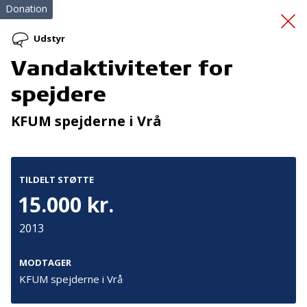
Donation
Udstyr
Vandaktiviteter for
Duocykel
spejdere
KFUM spejderne i Vrå
TILDELT STØTTE
15.000 kr.
Tilmeld nyhedsbrev
2013
De seneste nyheder om TrygFondens og TryghedsGruppens
aktiviteter direkte i din indbakke.
MODTAGER
KFUM spejderne i Vrå
Tilmeld