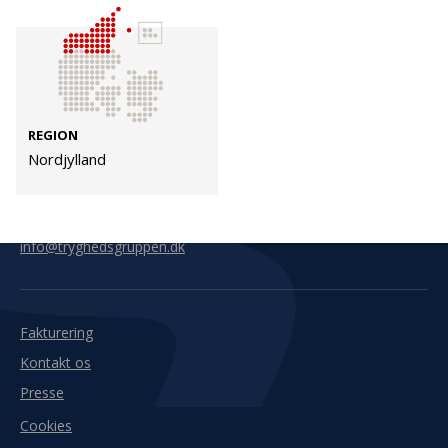
Kontakt
Adresse
Hummeltoftevej 49
TrygFonden
2830 Virum
T:
45 26 08 00
REGION
Denmark
info@trygfonden.dk
Nordjylland
Vis vej hertil
TryghedsGruppen
T:
45 26 08 26
info@tryghedsgruppen.dk
Fakturering
Kontakt os
Presse
Cookies