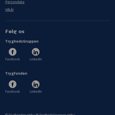
Persondata
Vilkår
Følg os
TryghedsGruppen
Facebook
LinkedIn
TrygFonden
Facebook
LinkedIn
© TrygFonden smba @ TryghedsGruppen smba.