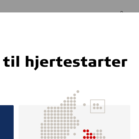
Log in
Om os
r
il hjertestarter
e til
førstehjælps