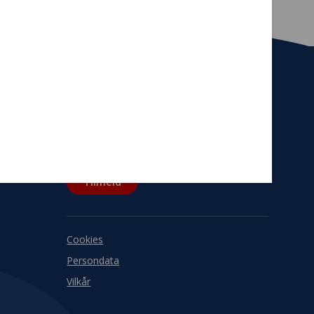
Tilmeld nyhedsbrev
De seneste nyheder om TrygFondens og
TryghedsGruppens aktiviteter direkte i din
indbakke.
Tilmeld
Cookies
Persondata
Vilkår