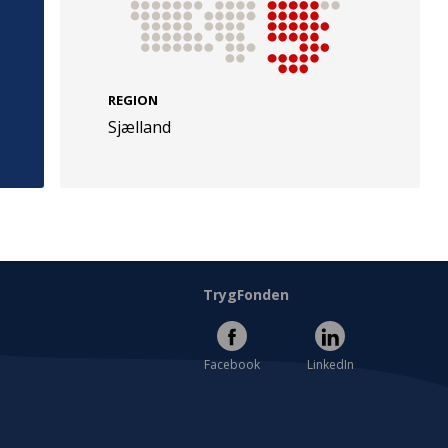
REGION
Sjælland
e
Følg os
evej 49
TryghedsGruppen
Facebook
LinkedIn
l
TrygFonden
Facebook
LinkedIn