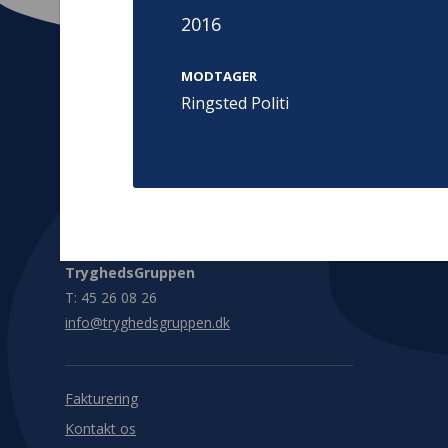
2016
MODTAGER
Ringsted Politi
Kontakt
Adress
Hummeltoft
TrygFonden
2830 Virum
T:
45 26 08 00
Denmark
info@trygfonden.dk
Vis vej herti
TryghedsGruppen
T:
45 26 08 26
info@tryghedsgruppen.dk
Fakturering
Kontakt os