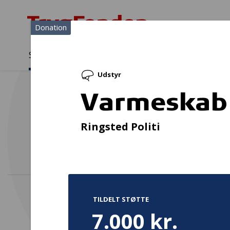
Donation
Sådan støtter vi
Medlemmer
Viden
Udstyr
Sådan støtter vi
Forside
...
Projekter og donationer
Varmeskab til hjertestarte
Varmeskab t
Støtt
Ringsted Politi
TILDELT STØTTE
7.000 kr.